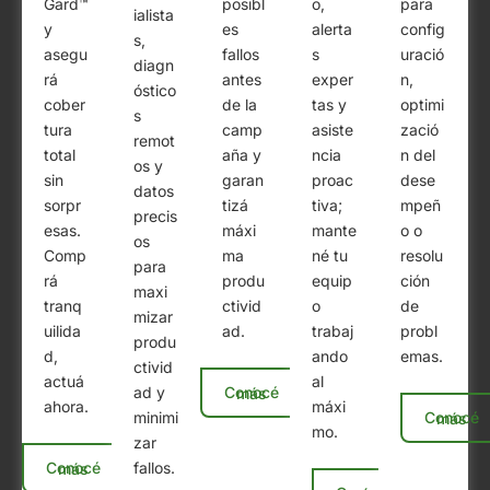
Gard™
posibl
o,
para
ialista
y
es
alerta
config
s,
asegu
fallos
s
uració
diagn
rá
antes
exper
n,
óstico
cober
de la
tas y
optimi
s
tura
camp
asiste
zació
remot
total
aña y
ncia
n del
os y
sin
garan
proac
dese
datos
sorpr
tizá
tiva;
mpeñ
precis
esas.
máxi
mante
o o
os
Comp
ma
né tu
resolu
para
rá
produ
equip
ción
maxi
tranq
ctivid
o
de
mizar
uilida
ad.
trabaj
probl
produ
d,
ando
emas.
ctivid
actuá
al
ad y
Conocé más
ahora.
máxi
minimi
Conocé más
mo.
zar
fallos.
Conocé más