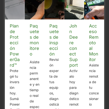
Plan
Paq
Paq
Joh
Acc
de
uete
uete
n
eso
Prot
s de
s de
Dee
Rem
ecci
mon
insp
re
oto
ón
itore
ecci
con
al
Pow
o
ón
ect
Mon
erGa
Sup
itor
Revisi
Asiste
rd™
port
ón
Asiste
ncia
Prote
exper
Activ
ncia
perm
gé tu
ta de
alo
remot
anent
invers
tus
hoy
a de
e y en
ión
equip
para
tu
tiemp
hoy.
os,
diagn
conce
o real
Sumá
diagn
óstico
sionar
de
Power
osticá
remot
io
espec